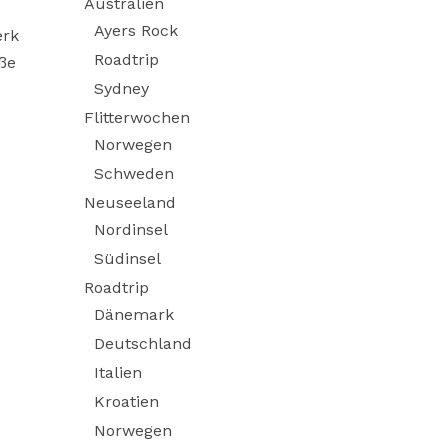
Australien
Ayers Rock
erk
Roadtrip
ße
Sydney
Flitterwochen
Norwegen
Schweden
Neuseeland
Nordinsel
Südinsel
Roadtrip
Dänemark
Deutschland
Italien
Kroatien
Norwegen