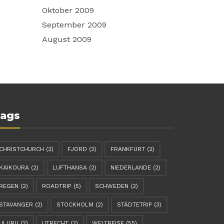
Oktober 2009
September 2009
August 2009
ags
CHRISTCHURCH
(2)
FJORD
(2)
FRANKFURT
(2)
KAIKOURA
(2)
LUFTHANSA
(2)
NIEDERLANDE
(2)
REGEN
(2)
ROADTRIP
(5)
SCHWEDEN
(2)
STAVANGER
(2)
STOCKHOLM
(2)
STÄDTETRIP
(3)
ULURU
(2)
UTRECHT
(2)
WELTREISE
(55)