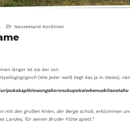
l
Neuseeland
Nordinsel
name
men länger ist als der von
ntysiliogogogoch
(Wie jeder weiß liegt das ja in Wales), nä
uripukakapikimaungahoronukupokaiwhenuakitanatahu
n mit den großen Knien, der Berge schob, erklommen un
s Landes, für seinen Bruder Flöte spielt.”