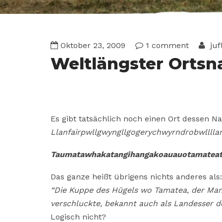
Oktober 23, 2009
1 comment
juf
Weltlängster Orts
Es gibt tatsächlich noch einen Ort dessen Na
Llanfairpwllgwyngllgogerychwyrndrobwlllla
Taumatawhakatangihangakoauauotamateat
Das ganze heißt übrigens nichts anderes als:
“Die Kuppe des Hügels wo Tamatea, der Man
verschluckte, bekannt auch als Landesser de
Logisch nicht?