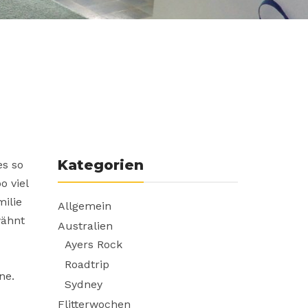
Kategorien
es so
o viel
milie
Allgemein
wähnt
Australien
Ayers Rock
Roadtrip
ne.
Sydney
Flitterwochen