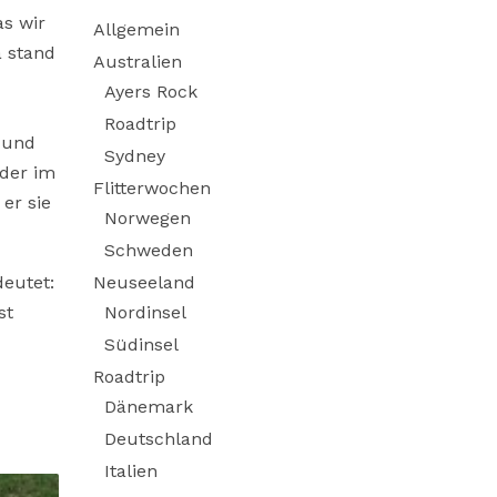
s wir
Allgemein
 stand
Australien
Ayers Rock
Roadtrip
 und
Sydney
 der im
Flitterwochen
er sie
Norwegen
Schweden
eutet:
Neuseeland
st
Nordinsel
Südinsel
Roadtrip
Dänemark
Deutschland
Italien