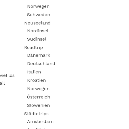
Norwegen
Schweden
Neuseeland
Nordinsel
Südinsel
Roadtrip
Dänemark
Deutschland
Italien
iel los
Kroatien
il
Norwegen
Österreich
Slowenien
Städtetrips
Amsterdam