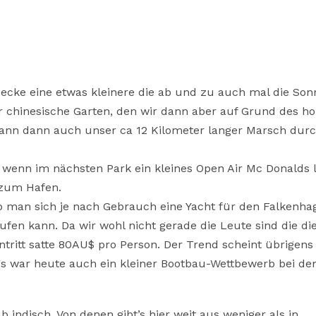
ecke eine etwas kleinere die ab und zu auch mal die Son
er chinesische Garten, den wir dann aber auf Grund des h
egann dann auch unser ca 12 Kilometer langer Marsch durc
 wenn im nächsten Park ein kleines Open Air Mc Donalds l
 zum Hafen.
wo man sich je nach Gebrauch eine Yacht für den Falkenha
en kann. Da wir wohl nicht gerade die Leute sind die di
intritt satte 80AU$ pro Person. Der Trend scheint übrigen
ngs war heute auch ein kleiner Bootbau-Wettbewerb bei de
 indisch. Von denen gibt’s hier weit aus weniger als in