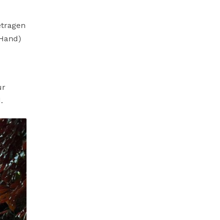
etragen
 Hand)
ur
.