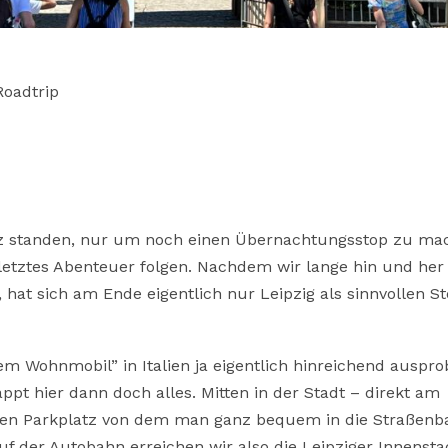
Roadtrip
z standen, nur um noch einen Übernachtungsstop zu ma
 letztes Abenteuer folgen. Nachdem wir lange hin und her
 hat sich am Ende eigentlich nur Leipzig als sinnvollen S
 Wohnmobil” in Italien ja eigentlich hinreichend ausprob
t hier dann doch alles. Mitten in der Stadt – direkt am
sigen Parkplatz von dem man ganz bequem in die Straßen
f der Autobahn erreichen wir also die Leipziger Innensta