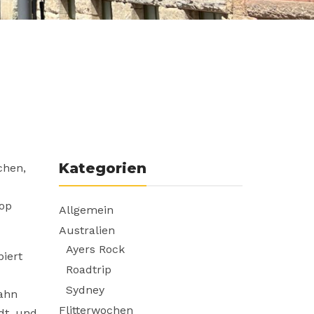
Kategorien
chen,
top
Allgemein
Australien
Ayers Rock
iert
Roadtrip
Sydney
bahn
Flitterwochen
dt, und