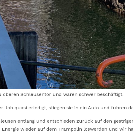
u oberen Schleusentor und waren schwer beschäftigt.
 Job quasi erledigt, stiegen sie in ein Auto und fuhren d
hleusen entlang und entschieden zurück auf den gestrige
re Energie wieder auf dem Trampolin loswerden und wir h